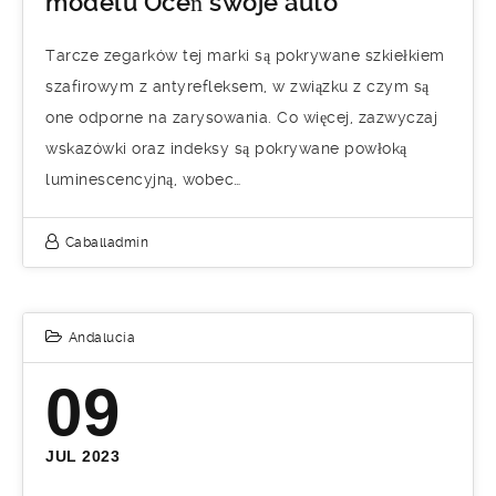
modelu Oceń swoje auto
Tarcze zegarków tej marki są pokrywane szkiełkiem
szafirowym z antyrefleksem, w związku z czym są
one odporne na zarysowania. Co więcej, zazwyczaj
wskazówki oraz indeksy są pokrywane powłoką
luminescencyjną, wobec…
Caballadmin
Andalucía
09
JUL 2023