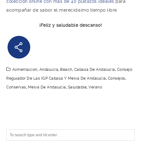
colección online con más de 40 platazos ideales
para
acompañar de sabor el merecidísimo tiempo libre.
¡Feliz y saludable descanso!
Alimentacion
,
Andalucia
,
Beach
,
Caballa De Andalucia
,
Consejo
Regulador De Las IGP Caballa Y Melva De Andalucía
,
Consejos
,
Conservas
,
Melva De Andalucía
,
Saludable
,
Verano